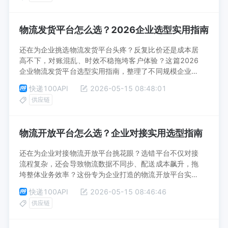
物流发货平台怎么选？2026企业选型实用指南
还在为企业挑选物流发货平台头疼？反复比价还是成本居
高不下，对账混乱、时效不稳拖垮客户体验？这篇2026
企业物流发货平台选型实用指南，整理了不同规模企业的
选型核心标准，拆解主流平台优劣势，帮你避开选型陷
快递100API
2026-05-15 08:48:01
阱，选到适配自身业务、真正降本提效的靠谱发货平台，
供应链
快进来获取干货。
物流开放平台怎么选？企业对接实用选型指南
还在为企业对接物流开放平台挑花眼？选错平台不仅对接
流程复杂，还会导致物流数据不同步、配送成本飙升，拖
垮整体业务效率？这份专为企业打造的物流开放平台实用
选型指南，梳理了选型核心评估维度，帮你避开对接坑，
快递100API
2026-05-15 08:46:46
找到适配自身业务规模与需求的靠谱平台，方法直接能
供应链
用，快来get正确选型思路，选到高性价比适配平台。