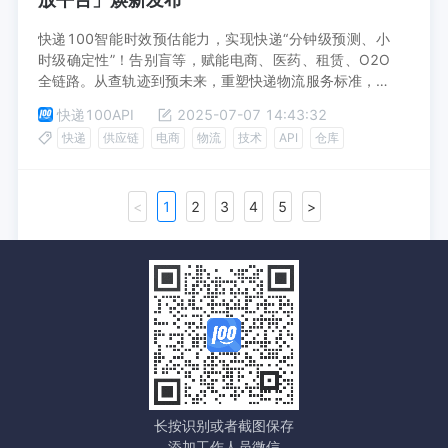
快递100智能时效预估能力，实现快递“分钟级预测、小
时级确定性”！告别盲等，赋能电商、医药、租赁、O2O
全链路。从查轨迹到预未来，重塑快递物流服务标准，提
升转化率与用户体验。立即了解领先的确定性服务！
快递100API
2025-07-07 14:43:32
快递
供应链
电商
物流
技术
API
仓库
<
1
2
3
4
5
>
长按识别或者截图保存
添加工作人员微信