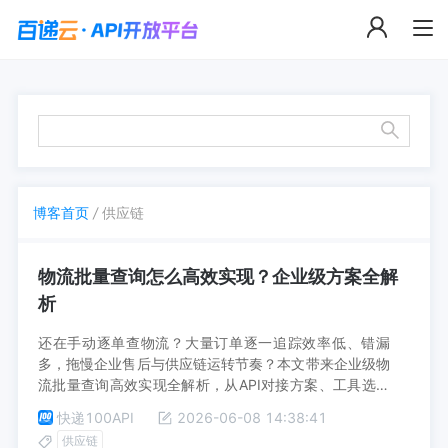
博客首页
/
供应链
物流批量查询怎么高效实现？企业级方案全解
析
还在手动逐单查物流？大量订单逐一追踪效率低、错漏
多，拖慢企业售后与供应链运转节奏？本文带来企业级物
流批量查询高效实现全解析，从API对接方案、工具选型
到自有系统搭建逻辑讲透，不管是电商、制造还是三方物
快递100API
2026-06-08 14:38:41
流企业，都能找到适配自身的降本提效方案，快来get能
供应链
帮你省人力提效率的适配方案。