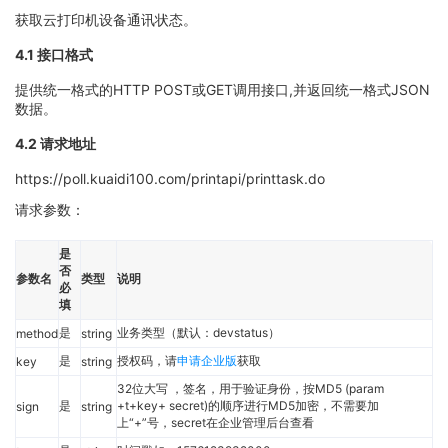
获取云打印机设备通讯状态。
4.1 接口格式
提供统一格式的HTTP POST或GET调用接口,并返回统一格式JSON
数据。
4.2 请求地址
https://poll.kuaidi100.com/printapi/printtask.do
请求参数：
是
否
参数名
类型
说明
必
填
是
业务类型（默认：devstatus）
method
string
是
授权码，请
申请企业版
获取
key
string
32位大写 ，签名，用于验证身份，按MD5 (param
是
+t+key+ secret)的顺序进行MD5加密，不需要加
sign
string
上“+”号，secret在企业管理后台查看