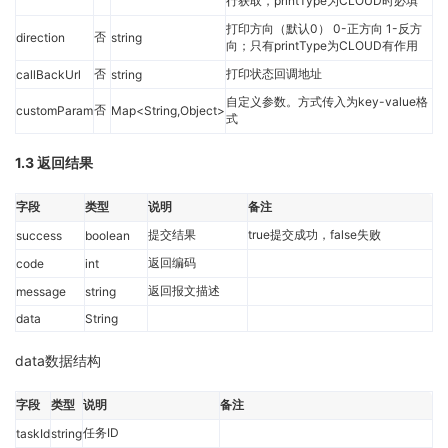
行获取，printType为CLOUD时必填
打印方向（默认0） 0-正方向 1-反方
否
direction
string
向；只有printType为CLOUD有作用
否
打印状态回调地址
callBackUrl
string
自定义参数。方式传入为key-value格
否
customParam
Map<String,Object>
式
1.3 返回结果
字段
类型
说明
备注
提交结果
true提交成功，false失败
success
boolean
返回编码
code
int
返回报文描述
message
string
data
String
data数据结构
字段
类型
说明
备注
任务ID
taskId
string