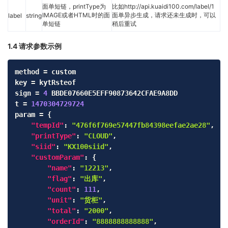
面单短链，printType为
比如http://api.kuaidi100.com/label/1
IMAGE或者HTML时的面
面单异步生成，请求还未生成时，可以
label
string
单短链
稍后重试
1.4 请求参数示例
Copy
method = custom

key = kytRsteof

sign = 
4
 BBDE07660E5EFF90873642CFAE9A8DD

t = 
1470304729724
param = 
{
"tempId"
:
"476f6f769e57447fb84398eefae2ae28"
,
"printType"
:
"CLOUD"
,
"siid"
:
"KX100siid"
,
"customParam"
:
{
"name"
:
"12213"
,
"flag"
:
"出库"
,
"count"
:
111
,
"unit"
:
"货柜"
,
"total"
:
"2000"
,
"orderId"
:
"8888888888888"
,