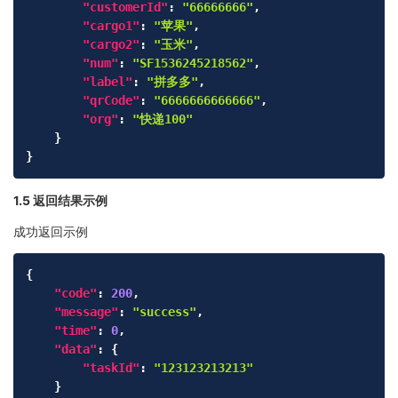
"customerId"
:
"66666666"
,
"cargo1"
:
"苹果"
,
"cargo2"
:
"玉米"
,
"num"
:
"SF1536245218562"
,
"label"
:
"拼多多"
,
"qrCode"
:
"6666666666666"
,
"org"
:
"快递100"
}
}
1.5 返回结果示例
成功返回示例
Copy
{
"code"
:
200
,
"message"
:
"success"
,
"time"
:
0
,
"data"
:
{
"taskId"
:
"123123213213"
}