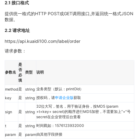
2.1 接口格式
提供统一格式的HTTP POST或GET调用接口,并返回统一格式JSON
数据。
2.2 请求地址
https://api.kuaidi100.com/label/order
请求参数：
是
否
参数名
类型
说明
必
填
是
业务类型（默认：printOld）
method
string
是
授权码，请
申请企业版
获取
key
string
32位大写，签名，用于验证身份，按MD5 (param
是
+t+key+ secret)的顺序进行MD5加密，不需要加上“+”号
sign
string
secret在企业管理后台查看
是
时间戳如：1576123932000
t
string
是
由其他字段拼接
param
param