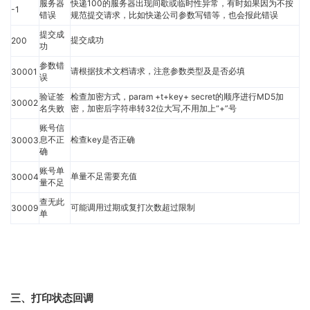
服务器
快递100的服务器出现间歇或临时性异常，有时如果因为不按
-1
错误
规范提交请求，比如快递公司参数写错等，也会报此错误
提交成
提交成功
200
功
参数错
请根据技术文档请求，注意参数类型及是否必填
30001
误
验证签
检查加密方式，param +t+key+ secret的顺序进行MD5加
30002
名失败
密，加密后字符串转32位大写,不用加上“+”号
账号信
息不正
检查key是否正确
30003
确
账号单
单量不足需要充值
30004
量不足
查无此
可能调用过期或复打次数超过限制
30009
单
三、打印状态回调