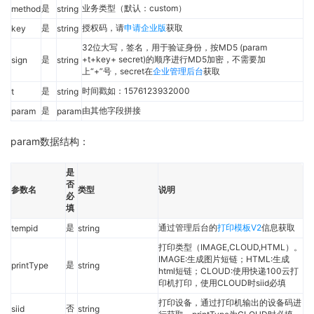
是
业务类型（默认：custom）
method
string
是
授权码，请
申请企业版
获取
key
string
32位大写，签名，用于验证身份，按MD5 (param
是
+t+key+ secret)的顺序进行MD5加密，不需要加
sign
string
上“+”号，secret在
企业管理后台
获取
是
时间戳如：1576123932000
t
string
是
由其他字段拼接
param
param
param数据结构：
是
否
参数名
类型
说明
必
填
是
通过管理后台的
打印模板V2
信息获取
tempid
string
打印类型（IMAGE,CLOUD,HTML）。
IMAGE:生成图片短链；HTML:生成
是
printType
string
html短链；CLOUD:使用快递100云打
印机打印，使用CLOUD时siid必填
打印设备，通过打印机输出的设备码进
否
siid
string