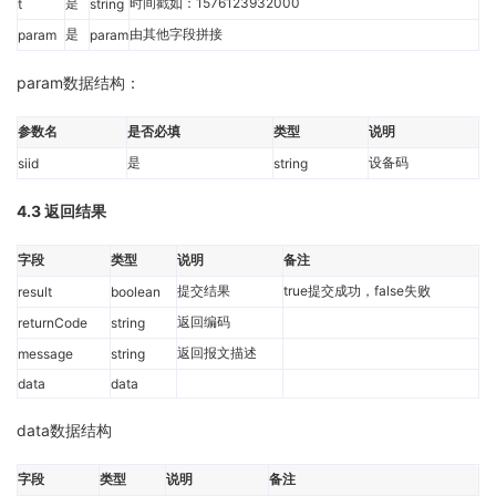
是
时间戳如：1576123932000
t
string
是
由其他字段拼接
param
param
param数据结构：
参数名
是否必填
类型
说明
是
设备码
siid
string
4.3 返回结果
字段
类型
说明
备注
提交结果
true提交成功，false失败
result
boolean
返回编码
returnCode
string
返回报文描述
message
string
data
data
data数据结构
字段
类型
说明
备注