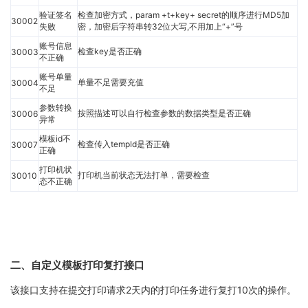
验证签名
检查加密方式，param +t+key+ secret的顺序进行MD5加
30002
失败
密，加密后字符串转32位大写,不用加上“+”号
账号信息
检查key是否正确
30003
不正确
账号单量
单量不足需要充值
30004
不足
参数转换
按照描述可以自行检查参数的数据类型是否正确
30006
异常
模板id不
检查传入tempId是否正确
30007
正确
打印机状
打印机当前状态无法打单，需要检查
30010
态不正确
二、自定义模板打印复打接口
该接口支持在提交打印请求2天内的打印任务进行复打10次的操作。