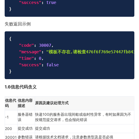
"success"
:
true
}
失败返回示例
Copy
{
"code"
:
30007
,
"message"
:
"模板不存在,请检查476f6f769e57447fb84398
"time"
:
0
,
"success"
:
false
}
1.6信息代码含义
信息代
信息内容
原因及建议处理方式
码
描述
服务器错
快递100的服务器出现间歇或临时性异常，有时如果因为不
-1
误
按规范提交请求，也会报此错误
提交成功
提交成功
200
参数错误
请根据技术文档请求，注意参数类型及是否必填
30001