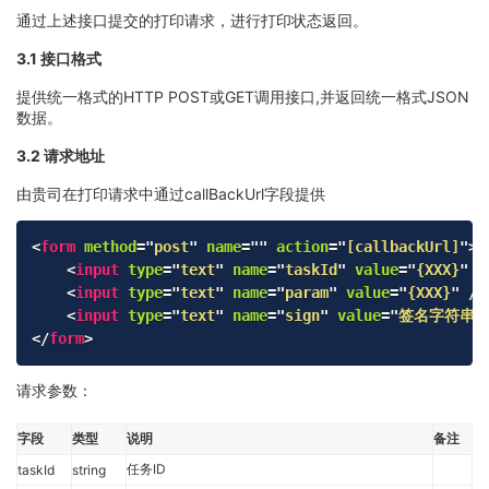
通过上述接口提交的打印请求，进行打印状态返回。
3.1 接口格式
提供统一格式的HTTP POST或GET调用接口,并返回统一格式JSON
数据。
3.2 请求地址
由贵司在打印请求中通过callBackUrl字段提供
Copy
<
form
method
=
"
post
"
name
=
"
"
action
=
"
[callbackUrl]
"
>
<
input
type
=
"
text
"
name
=
"
taskId
"
value
=
"
{XXX}
"
/
<
input
type
=
"
text
"
name
=
"
param
"
value
=
"
{XXX}
"
/>
<
input
type
=
"
text
"
name
=
"
sign
"
value
=
"
签名字符串
"
</
form
>
请求参数：
字段
类型
说明
备注
任务ID
taskId
string