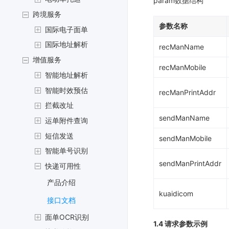
param数据结构
跨境服务
参数名称
国际电子面单
国际地址解析
recManName
增值服务
recManMobile
智能地址解析
智能时效预估
recManPrintAddr
拦截改址
sendManName
运单附件查询
短信发送
sendManMobile
智能单号识别
sendManPrintAddr
快递可用性
产品介绍
kuaidicom
接口文档
面单OCR识别
1.4 请求参数示例