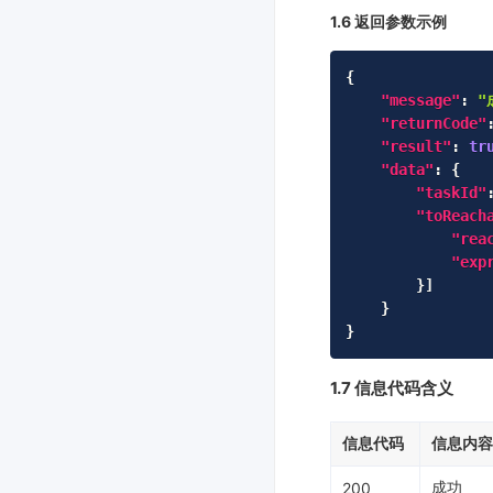
1.6 返回参数示例
{
"message"
:
"
"returnCode"
"result"
:
tr
"data"
:
{
"taskId"
"toReach
"rea
"exp
}
]
}
}
1.7 信息代码含义
信息代码
信息内容
成功
200