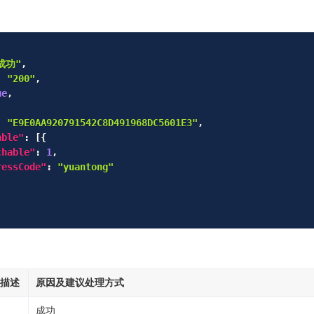
成功"
,
:
"200"
,
ue
,
:
"E9E0AA920791542C8D491968DC5601E3"
,
able"
:
[
{
chable"
:
1
,
ressCode"
:
"yuantong"
描述
原因及建议处理方式
成功