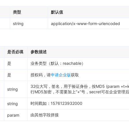
类型
默认值
string
application/x-www-form-urlencoded
是否必填
参数描述
是
业务类型（默认：reachable）
是
授权码，请
申请企业版
获取
32位大写，签名，用于验证身份，按MD5 (param +t+ke
string
行MD5加密，不需要加上“+”号，secret可在企业管
时间戳如：1576123932000
string
由其他字段拼接
param