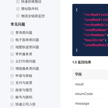
快递价格预估
驿站取件码
{
"recManPrint
物流全链路监控
"sendManPrin
常见问题
"recManMobil
"sendManName
查询类问题
"recManName"
电子面单类问题
"kuaidicom"
:
"sendManMobi
地图轨迹类问题
}
寄件服务类
云打印类问题
1.5 返回结果
增值服务类问题
字段
申请与审核
支付与发票
result
政策与规范
returnCode
账号与密码
message
快递公司入驻