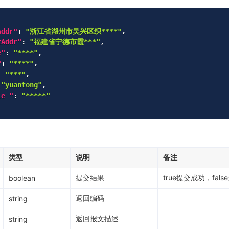
Addr"
:
"浙江省湖州市吴兴区织****"
,
tAddr"
:
"福建省宁德市霞***"
,
e"
:
"****"
,
"
:
"****"
,
:
"***"
,
"yuantong"
,
le "
:
"*****"
类型
说明
备注
提交结果
true提交成功，fals
boolean
返回编码
string
返回报文描述
string