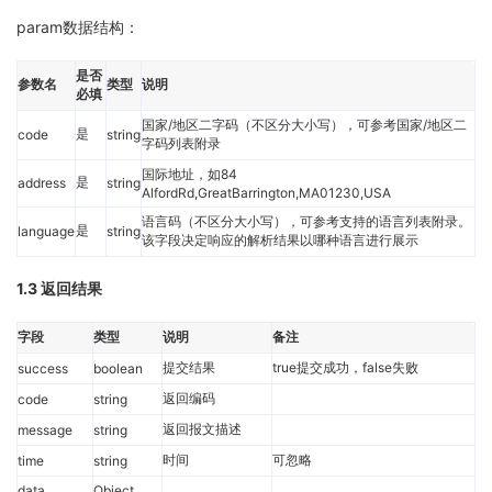
param数据结构：
是否
参数名
类型
说明
必填
国家/地区二字码（不区分大小写），可参考国家/地区二
是
code
string
字码列表附录
国际地址，如84
是
address
string
AlfordRd,GreatBarrington,MA01230,USA
语言码（不区分大小写），可参考支持的语言列表附录。
是
language
string
该字段决定响应的解析结果以哪种语言进行展示
1.3 返回结果
字段
类型
说明
备注
提交结果
true提交成功，false失败
success
boolean
返回编码
code
string
返回报文描述
message
string
时间
可忽略
time
string
data
Object