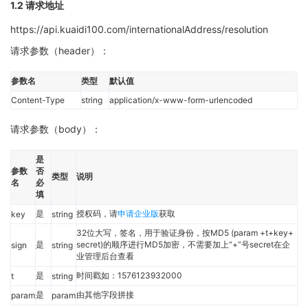
1.2 请求地址
https://api.kuaidi100.com/internationalAddress/resolution
请求参数（header）：
参数名
类型
默认值
Content-Type
string
application/x-www-form-urlencoded
请求参数（body）：
是
参数
否
类型
说明
名
必
填
是
授权码，请
申请企业版
获取
key
string
32位大写，签名，用于验证身份，按MD5 (param +t+key+
是
secret)的顺序进行MD5加密，不需要加上“+”号secret在企
sign
string
业管理后台查看
是
时间戳如：1576123932000
t
string
是
由其他字段拼接
param
param