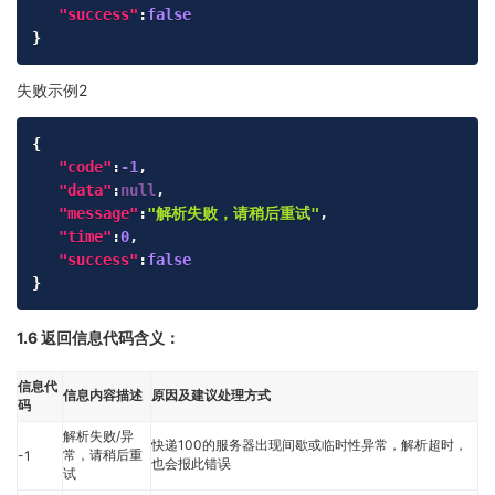
"success"
:
false
}
失败示例2
Copy
{
"code"
:
-1
,
"data"
:
null
,
"message"
:
"解析失败，请稍后重试"
,
"time"
:
0
,
"success"
:
false
}
1.6 返回信息代码含义：
信息代
信息内容描述
原因及建议处理方式
码
解析失败/异
快递100的服务器出现间歇或临时性异常，解析超时，
常，请稍后重
-1
也会报此错误
试