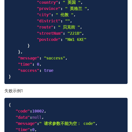
"country"
:
" 英国 "
,
"province"
:
" 英格兰 "
,
"city"
:
" 伦敦 "
,
"district"
:
""
,
"route"
:
" 贝克街 "
,
"streetNum"
:
"221B"
,
"postcode"
:
"NW1 6XE"
}
}
,
"message"
:
"success"
,
"time"
:
0
,
"success"
:
true
}
失败示例1
Copy
{
"code"
:
10002
,
"data"
:
null
,
"message"
:
" 请求参数不能为空： code"
,
"time"
:
0
,