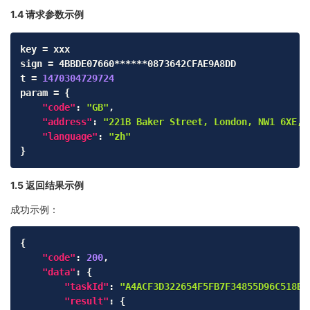
1.4 请求参数示例
Copy
key = xxx

sign = 4BBDE07660******0873642CFAE9A8DD

t = 
1470304729724
param = 
{
"code"
:
"GB"
,
"address"
:
"221B Baker Street, London, NW1 6XE, 
"language"
:
"zh"
}
1.5 返回结果示例
成功示例：
Copy
{
"code"
:
200
,
"data"
:
{
"taskId"
:
"A4ACF3D322654F5FB7F34855D96C518B"
"result"
:
{