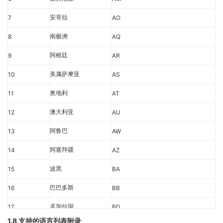
安哥拉
7
AO
南极洲
8
AQ
阿根廷
9
AR
美属萨摩亚
10
AS
奥地利
11
AT
澳大利亚
12
AU
阿鲁巴
13
AW
阿塞拜疆
14
AZ
波黑
15
BA
巴巴多斯
16
BB
孟加拉国
17
BD
1.8 支持的语言列表附录