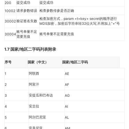
提交成功
提交成功
200
请求参数错误
检查参数传参是否正确
10002
检查加密方式，param +t+key+ secret的顺序进行
验证签名失败
30002
MD5加密，加密后字符串转32位大写,不用加上“+”号
账号单量不足
账号单量不足需要充值
30004
需要充值
1.7 国家/地区二字码列表附录
序号
国家（中文）
国家/地区二字码
阿联酋
1
AE
阿富汗
2
AF
安提瓜和巴布达
3
AG
安圭拉
4
AI
阿尔巴尼亚
5
AL
亚美尼亚
6
AM