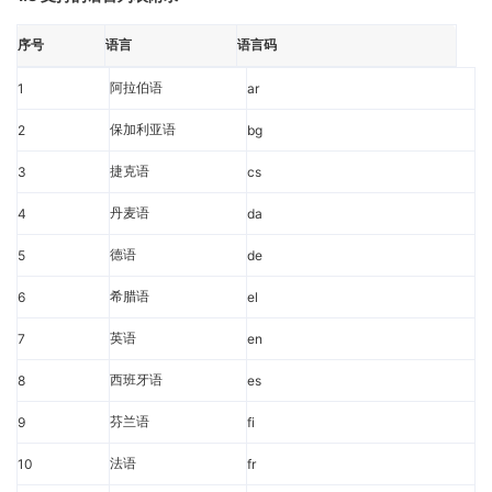
比利时
18
BE
序号
语言
语言码
布基纳法索
19
BF
阿拉伯语
1
保加利亚
ar
20
BG
保加利亚语
2
巴林
bg
21
BH
捷克语
3
布隆迪
cs
22
BI
丹麦语
4
贝宁
da
23
BJ
德语
5
圣巴泰勒米
de
24
BL
希腊语
6
百慕大
el
25
BM
英语
7
文莱
en
26
BN
西班牙语
8
玻利维亚
es
27
BO
芬兰语
9
荷属圣马丁
fi
28
BQ
法语
10
巴西
fr
29
BR