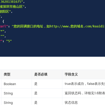
136281381675"
,
东省深圳市南山区"
,
朝阳区"
,
"
,
:
{
kurl"
:
"您的回调接口的地址，如http://www.您的域名.com/kuaidi?ca
"*"
,
""
,
2"
:
"5"
类型
是否必填
字段含义
是
true表示成功，false表示
Boolean
是
返回状态码，详细见1.6附
String
是
状态信息
String