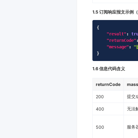
1.5 订阅响应报文示例（
{
"result"
:
tr
"returnCode"
"message"
:
"
}
1.6 信息代码含义
returnCode
mass
提交
200
无法
400
服务
500