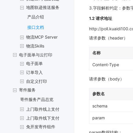
地图轨迹推送服务
3.字段解析约定：参
产品介绍
1.2 请求地址
接口文档
http://poll.kuaidi100.
物流MCP Server
请求参数（header）
物流Skills
名称
电子面单与云打印
电子面单
Content-Type
订单导入
请求参数（body）
自定义打印
寄件服务
参数名
寄件服务产品总览
schema
上门取件线上支付
param
上门取件线下支付
免开发寄件组件
param数据结构：