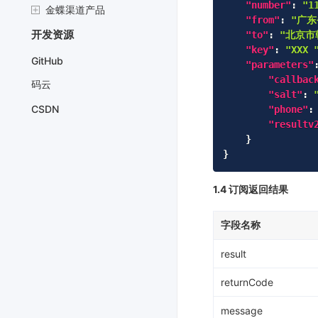
"number"
:
"1
金蝶渠道产品
"from"
:
"广
开发资源
"to"
:
"北京市
"key"
:
"XXX 
GitHub
"parameters"
"callbac
码云
"salt"
:
CSDN
"phone"
:
"resultv
}
}
1.4 订阅返回结果
字段名称
result
returnCode
message