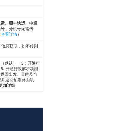
速运
、
顺丰快运
、
中通
机号，分机号无需传
。
查看详情
）
信息获取，如不传则
（默认）；3：开通行
: 开通行政解析功能
且返回出发、目的及当
型并返回预期路由轨
更加详细
Copy