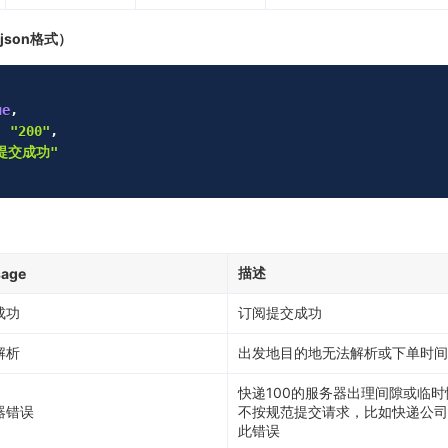
json格式）
ue
,
:
"200"
,
提交成功"
描述
age
成功
订阅提交成功
解析
出发地目的地无法解析或下单时间
快递100的服务器出理间隙或临
器错误
不按规范提交请求，比如快递公司
此错误