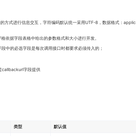
交的方式进行信息交互，字符编码默认统一采用UTF-8，数据格式：application
要严格依据字段表格中给出的参数格式和大小进行开发。
数字段中的必选字段是每次调用接口时都要求必须传入的；
llbackurl字段提供
类型
默认值