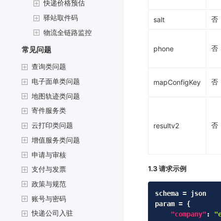
快递价格预估
驿站取件码
否
salt
物流全链路监控
否
phone
常见问题
查询类问题
电子面单类问题
否
mapConfigKey
地图轨迹类问题
寄件服务类
否
云打印类问题
resultv2
增值服务类问题
申请与审核
1.3 请求示例
支付与发票
政策与规范
schema = json

账号与密码
param = 
{
快递公司入驻
"company"
:
"