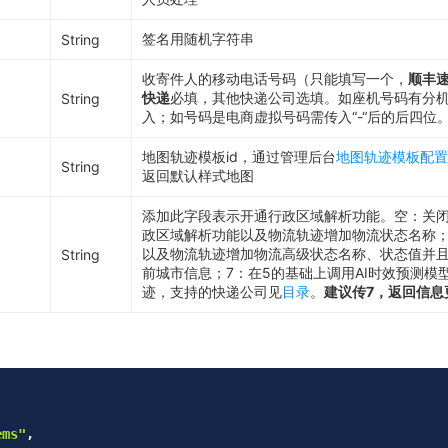
签名用随机字符串
String
收寄件人的移动电话号码（只能填写一个，
顺丰
快递
必填，其他快递公司选填。如座机号码有分
String
入；如号码是电商虚拟号码需传入“-“后的后四位
地图轨迹模板id，通过管理后台
地图轨迹模板配置
String
返回默认样式地图
添加此字段表示开通行政区域解析功能。空：关闭
政区域解析功能以及物流轨迹增加物流状态名称；5
以及物流轨迹增加物流高级状态名称、状态值并
String
前城市信息；7：在5的基础上调用AI时效预测模
迹，支持的快递公司见
目录
。
建议传7，返回信息
ems"
,