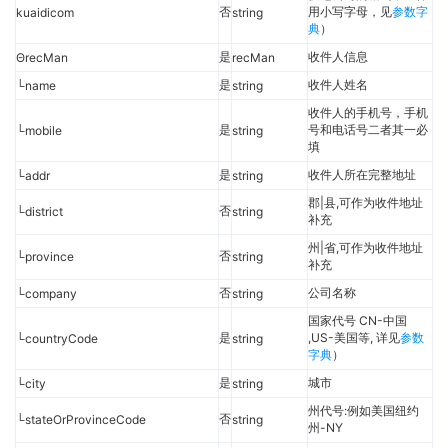
否
用小写字母，见
参数字
kuaidicom
string
典
）
是
收件人信息
ΘrecMan
recMan
是
收件人姓名
└name
string
收件人的手机号，手机
是
号和电话号二者其一必
└mobile
string
填
是
收件人所在完整地址
└addr
string
郡|县,可作为收件地址
否
└district
string
补充
州|省,可作为收件地址
否
└province
string
补充
否
公司名称
└company
string
国家代号 CN-中国
是
,US-美国等, 详见
参数
└countryCode
string
字典
）
是
城市
└city
string
州代号:例如美国纽约
否
└stateOrProvinceCode
string
州-NY