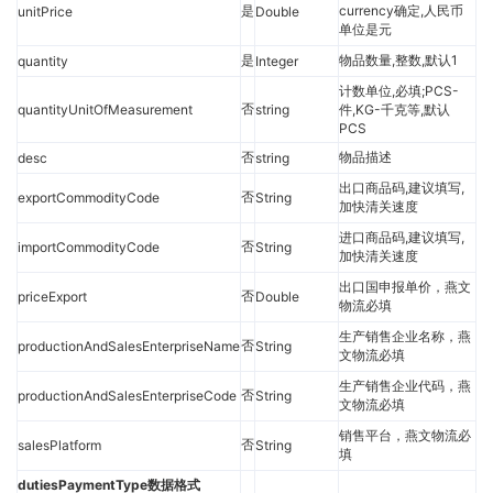
是
currency确定,人民币
unitPrice
Double
单位是元
是
物品数量,整数,默认1
quantity
Integer
计数单位,必填;PCS-
否
quantityUnitOfMeasurement
string
件,KG-千克等,默认
PCS
否
物品描述
desc
string
出口商品码,建议填写,
否
exportCommodityCode
String
加快清关速度
进口商品码,建议填写,
否
importCommodityCode
String
加快清关速度
出口国申报单价，燕文
否
priceExport
Double
物流必填
生产销售企业名称，燕
否
productionAndSalesEnterpriseName
String
文物流必填
生产销售企业代码，燕
否
productionAndSalesEnterpriseCode
String
文物流必填
销售平台，燕文物流必
否
salesPlatform
String
填
dutiesPaymentType数据格式