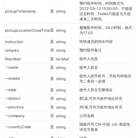
预约取件时间，时间格式为
2022-05-13 15:00:00。不能是
是
pickupTimestamp
string
过去时间，Fedex只能是当天或
者第二天时间。
最晚取件时间，24小时制，格式
是
pickupLocationCloseTime
string
为17:00
是
给快递员的指令内容
instruction
string
否
预约取件备注
remarks
string
是
收件人信息
ΘrecMan
recMan
￢name
是
收件人姓名
string
收件人的手机号，手机号和电话
￢mobile
是
string
号二者其一必填
￢addr
是
收件人所在完整地址
string
￢district
否
郡|县,可作为收件地址补充
string
￢province
否
州|省,可作为收件地址补充
string
￢company
否
公司名称
string
国家代号 CN-中国 ,US-美国等,
￢countryCode
是
string
详见字典表