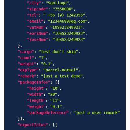
"city"
:
"Santiago"
,
"zipcode"
:
"7550000"
,
"tel"
:
" +56 (9) 1242355"
,
"email"
:
"12344699@qq.com"
,
"vatNum"
:
"IOSS23249923"
,
"eoriNum"
:
"IOSS23249923"
,
"iossNum"
:
"IOSS23249923"
}
,
"cargo"
:
"test don't ship"
,
"count"
:
"1"
,
"weight"
:
"0.1"
,
"expType"
:
"parcel-normal"
,
"remark"
:
"just a test demo"
,
"packageInfos"
:
[
{
"height"
:
"10"
,
"width"
:
"20"
,
"length"
:
"11"
,
"weight"
:
"0.1"
,
"packageReference"
:
"just a user remark"
}
]
,
"exportInfos"
:
[
{