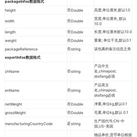
packageInfos数据格式
否
高度;单位厘米,默认1.0
height
Double
宽度;单位厘米, 默认
否
width
Double
10.0
否
长度;单位厘米默认10.0
length
Double
否
重量; 单位千克,默认0.1
weight
Double
否
该包裹的备注信息之类
packageReference
string
exportInfos数据格式
产品中文
否
名,chinapost、
zhName
string
disifang必填
产品英文
否
名,chinapost、
enName
string
disifang必填
否
净重,单位kg,默认0.1
netWeight
Double
否
毛重,单位kg,默认 0.1
grossWeight
Double
生产国代号;CN-中
是
manufacturingCountryCode
string
国,US-美国
物品单价,货币单位根据