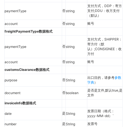
支付方式，DDP：寄方
否
支付;DDU：收方支付
paymentType
string
（默认）
否
账号
account
string
freightPaymentType数据格式
支付方式，SHIPPER：
寄方付（默
否
paymentType
string
认）;CONSIGNEE：收
方付
否
账号
account
string
customsClearance数据格式
出口目的，请参考
参数
否
purpose
String
字典
）
是否是文件,默认true,是
否
document
boolean
文件
invoiceInfo数据格式
发票日期（格式：
是
date
String
yyyy-MM-dd）`
是
发票号
number
String