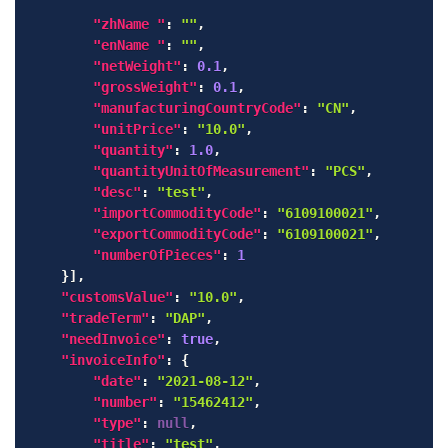
"zhName "
:
""
,
"enName "
:
""
,
"netWeight"
:
0.1
,
"grossWeight"
:
0.1
,
"manufacturingCountryCode"
:
"CN"
,
"unitPrice"
:
"10.0"
,
"quantity"
:
1.0
,
"quantityUnitOfMeasurement"
:
"PCS"
,
"desc"
:
"test"
,
"importCommodityCode"
:
"6109100021"
,
"exportCommodityCode"
:
"6109100021"
,
"numberOfPieces"
:
1
}
]
,
"customsValue"
:
"10.0"
,
"tradeTerm"
:
"DAP"
,
"needInvoice"
:
true
,
"invoiceInfo"
:
{
"date"
:
"2021-08-12"
,
"number"
:
"15462412"
,
"type"
:
null
,
"title"
:
"test"
,