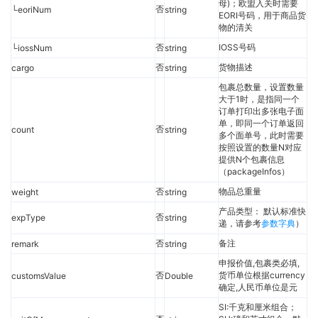
母)；欧盟入关时需要
否
└eoriNum
string
EORI号码，用于商品货
物的清关
否
IOSS号码
└iossNum
string
否
货物描述
cargo
string
包裹总数量，设置数量
大于1时，是指同一个
订单打印出多张电子面
单，即同一个订单返回
否
count
string
多个面单号，此时需要
按照设置的数量N对应
提供N个包裹信息
（packageInfos）
否
物品总重量
weight
string
产品类型： 默认标准快
否
expType
string
递，请参考
参数字典
）
否
备注
remark
string
申报价值,包裹类必填,
否
货币单位根据currency
customsValue
Double
确定,人民币单位是元
SI:千克和厘米组合；