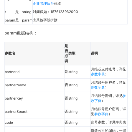
企业管理后台
获取
是
时间戳如：1576123932000
t
string
是
由其他字段拼接
param
param
param数据结构：
是
否
参数名
类型
说明
必
填
月结或支付账号，详见
是
partnerId
string
参数字典
）
月结账号用户名，详见
否
partnerName
string
参数字典
）
月结账号密钥，详见
参
否
partnerKey
string
数字典
）
月结账号用户密码，详
否
partnerSecret
string
见
参数字典
）
否
账号参数，详见字典表
code
string
快递公司的编码，一律