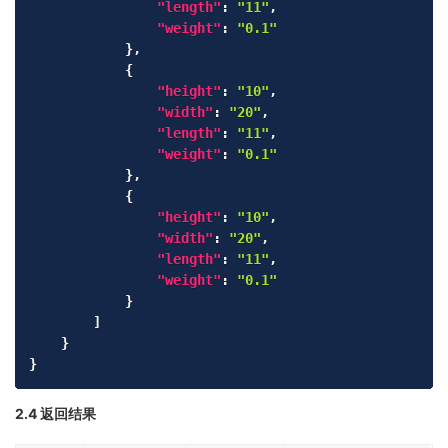
"length"
:
"11"
,
"weight"
:
"0.1"
}
,
{
"height"
:
"10"
,
"width"
:
"20"
,
"length"
:
"11"
,
"weight"
:
"0.1"
}
,
{
"height"
:
"10"
,
"width"
:
"20"
,
"length"
:
"11"
,
"weight"
:
"0.1"
}
]
}
}
2.4 返回结果