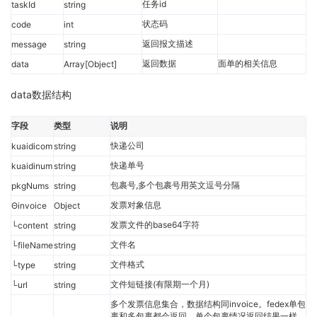
任务id
taskId
string
状态码
code
int
返回报文描述
message
string
返回数据
面单的相关信息
data
Array[Object]
data数据结构
字段
类型
说明
快递公司
kuaidicom
string
快递单号
kuaidinum
string
包裹号,多个包裹号用英文逗号分隔
pkgNums
string
发票对象信息
Θinvoice
Object
发票文件的base64字符
└content
string
文件名
└fileName
string
文件格式
└type
string
文件短链接(有限期一个月)
└url
string
多个发票信息集合，数据结构同invoice。fedex单包
裹和多包裹都会返回，单个包裹情况返回结果一样，