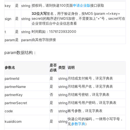
是
授权码，请到快递100页面
申请企业版
接口获取
key
string
32位大写
签名，用于验证身份，按MD5 (param +t+key+
是
secret)的顺序进行MD5加密，不需要加上“+”号，secret可在
sign
string
企业管理后台中企业信息查看
是
时间戳如：1576123932000
t
string
是
由其他字段拼接
param
param
param数据结构：
是否
参数名
类型
说明
必填
是
月结或支付账号，详见字典表
partnerId
string
是
月结账号用户名，详见字典表
partnerName
string
否
月结账号密钥，详见字典表
partnerKey
string
是
月结账号用户密码，详见字典表
partnerSecret
string
否
账号参数，详见字典表
code
string
快递公司的编码，一律用小写字母，
是
kuaidicom
string
见
参数字典
）