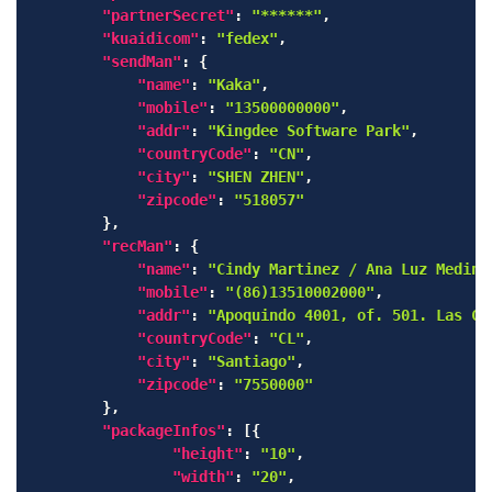
"partnerSecret"
:
"******"
,
"kuaidicom"
:
"fedex"
,
"sendMan"
:
{
"name"
:
"Kaka"
,
"mobile"
:
"13500000000"
,
"addr"
:
"Kingdee Software Park"
,
"countryCode"
:
"CN"
,
"city"
:
"SHEN ZHEN"
,
"zipcode"
:
"518057"
}
,
"recMan"
:
{
"name"
:
"Cindy Martinez / Ana Luz Medina
"mobile"
:
"(86)13510002000"
,
"addr"
:
"Apoquindo 4001, of. 501. Las Co
"countryCode"
:
"CL"
,
"city"
:
"Santiago"
,
"zipcode"
:
"7550000"
}
,
"packageInfos"
:
[
{
"height"
:
"10"
,
"width"
:
"20"
,