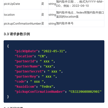
预约取件日期，，格式为YYYY-MM-
是
pickUpDate
string
DD。例如：2022-06-10
预约取件地点，fedex用预约取件接口
是
location
string
返回的location值
是
预约取件单号
pickupConfirmationNumber
string
3.3 请求参数示例
Copy
{
"pickUpDate"
:
"2022-05-31"
,
"location"
:
"CN"
,
"partnerId"
:
" xxx "
,
"partnerName"
:
"xxx"
,
"partnerSecret"
:
" xxx "
,
"partnerKey"
:
" xxx "
,
"code"
:
" xxx "
,
"kuaidicom"
:
"fedex"
,
"pickupConfirmationNumber"
:
"CBJ220608002901"
}