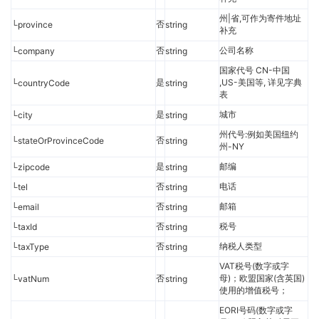
州|省,可作为寄件地址
否
└province
string
补充
否
公司名称
└company
string
国家代号 CN-中国
是
,US-美国等, 详见字典
└countryCode
string
表
是
城市
└city
string
州代号:例如美国纽约
否
└stateOrProvinceCode
string
州-NY
是
邮编
└zipcode
string
否
电话
└tel
string
否
邮箱
└email
string
否
税号
└taxId
string
否
纳税人类型
└taxType
string
VAT税号(数字或字
否
母)；欧盟国家(含英国)
└vatNum
string
使用的增值税号；
EORI号码(数字或字