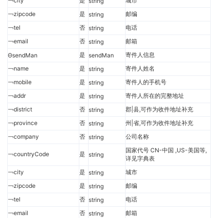
￢city
是
城市
string
￢zipcode
是
邮编
string
￢tel
否
电话
string
￢email
否
邮箱
string
是
寄件人信息
ΘsendMan
sendMan
￢name
是
寄件人姓名
string
￢mobile
是
寄件人的手机号
string
￢addr
是
寄件人所在的完整地址
string
￢district
否
郡|县,可作为收件地址补充
string
￢province
否
州|省,可作为收件地址补充
string
￢company
否
公司名称
string
国家代号 CN-中国 ,US-美国等,
￢countryCode
是
string
详见字典表
￢city
是
城市
string
￢zipcode
是
邮编
string
￢tel
否
电话
string
￢email
否
邮箱
string