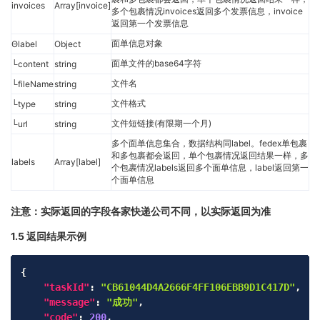
invoices
Array[invoice]
多个包裹情况invoices返回多个发票信息，invoice
返回第一个发票信息
面单信息对象
Θlabel
Object
面单文件的base64字符
└content
string
文件名
└fileName
string
文件格式
└type
string
文件短链接(有限期一个月)
└url
string
多个面单信息集合，数据结构同label。fedex单包裹
和多包裹都会返回，单个包裹情况返回结果一样，多
labels
Array[label]
个包裹情况labels返回多个面单信息，label返回第一
个面单信息
注意：实际返回的字段各家快递公司不同，以实际返回为准
1.5 返回结果示例
Copy
{
"taskId"
:
"CB61044D4A2666F4FF106EBB9D1C417D"
,
"message"
:
"成功"
,
"code"
:
200
,