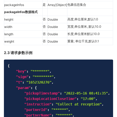
是
包裹信息集合
packageInfos
Array[Object]
packageInfos数据格式
否
高度;单位厘米,默认1.0
height
Double
否
宽度;单位厘米, 默认10.0
width
Double
否
长度;单位厘米默认10.0
length
Double
否
重量; 单位千克,默认0.1
weight
Double
2.3 请求参数示例
Copy
{
"key"
:
"*******"
,
"sign"
:
"********"
,
"t"
:
"1652320276"
,
"param"
:
{
"pickupTimestamp"
:
"2022-05-16 08:41:35"
,
"pickupLocationCloseTime"
:
"17:00"
,
"instruction"
:
"Collect at reception"
,
"partnerId"
:
"******"
,
"partnerName"
:
"******"
,