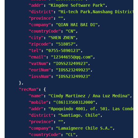
"addr"
:
"Kingdee Software Park"
,
"district"
:
"Hi-tech Park,Nanshang District"
"province"
:
""
,
"company"
:
"QIAN HAI BAI DI"
,
"countryCode"
:
"CN"
,
"city"
:
"SHEN ZHEN"
,
"zipcode"
:
"518057"
,
"tel"
:
"0755-5890123"
,
"email"
:
"12344655@qq.com"
,
"vatNum"
:
"IOSS23249923"
,
"eoriNum"
:
"IOSS23249923"
,
"iossNum"
:
"IOSS23249923"
}
,
"recMan"
:
{
"name"
:
"Cindy Martinez / Ana Luz Medina"
,
"mobile"
:
"(86)13560312000"
,
"addr"
:
"Apoquindo 4001, of. 501. Las Condes
"district"
:
"Santiago, Chile"
,
"province"
:
""
,
"company"
:
"Lamaignere Chile S.A."
,
"countryCode"
:
"CL"
,