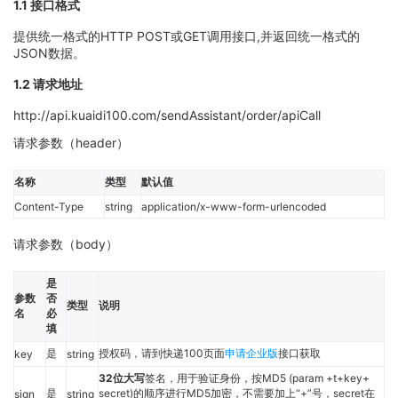
1.1 接口格式
提供统一格式的HTTP POST或GET调用接口,并返回统一格式的
JSON数据。
1.2 请求地址
http://api.kuaidi100.com/sendAssistant/order/apiCall
请求参数（header）
名称
类型
默认值
Content-Type
string
application/x-www-form-urlencoded
请求参数（body）
是
参数
否
类型
说明
名
必
填
是
授权码，请到快递100页面
申请企业版
接口获取
key
string
32位大写
签名，用于验证身份，按MD5 (param +t+key+
是
secret)的顺序进行MD5加密，不需要加上“+”号，secret在
sign
string