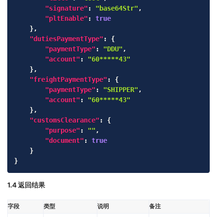
"signature"
:
"base64Str"
,
"pltEnable"
:
true
}
,
"dutiesPaymentType"
:
{
"paymentType"
:
"DDU"
,
"account"
:
"60*****43"
}
,
"freightPaymentType"
:
{
"paymentType"
:
"SHIPPER"
,
"account"
:
"60*****43"
}
,
"customsClearance"
:
{
"purpose"
:
""
,
"document"
:
true
}
}
1.4 返回结果
字段
类型
说明
备注