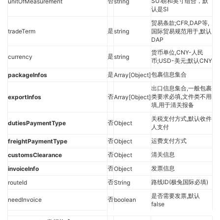
否
SU:磅和英寸组合，默
unitOfMeasurement
string
认是SI
贸易条款;CFR,DAP等,
是
tradeTerm
string
国际贸易规范用于,默认
DAP
货币单位,CNY-人民
是
currency
string
币;USD-美元;默认CNY
是
包裹信息集合
packageInfos
Array[Object]
出口信息集合,一般包裹
否
类要求必填,文件类不用
exportInfos
Array[Object]
填,用于清关报备
关税支付方式,默认收件
否
dutiesPaymentType
Object
人支付
否
运费支付方式
freightPaymentType
Object
否
清关信息
customsClearance
Object
否
发票信息
invoiceInfo
Object
否
路线ID(极兔国际必填)
routeId
String
是否需要发票,默认
否
needInvoice
boolean
false