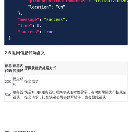
"pickupConfirmationNumber"
:
"CBJ180121002626
		“location”
:
 ”CN”

}
,
"message"
:
"success"
,
"time"
:
0
,
"success"
:
true
}
2.6 返回信息代码含义
信息
信息内
原因及建议处理方式
代码
容描述
提交成
提交成功
200
功
服务器
快递100的服务器出现间歇或临时性异常，有时如果因为不按规范
500
错误
提交请求，比如快递公司参数写错等，也会报此错误