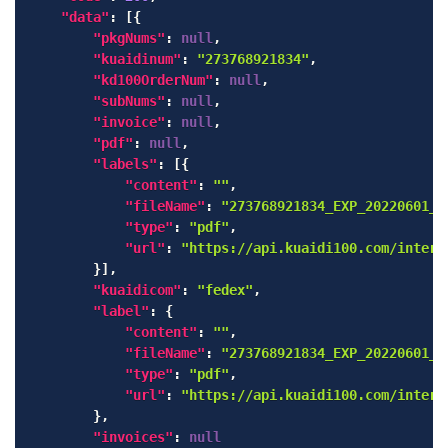
"data"
:
[
{
"pkgNums"
:
null
,
"kuaidinum"
:
"273768921834"
,
"kd100OrderNum"
:
null
,
"subNums"
:
null
,
"invoice"
:
null
,
"pdf"
:
null
,
"labels"
:
[
{
"content"
:
""
,
"fileName"
:
"273768921834_EXP_20220601_7
"type"
:
"pdf"
,
"url"
:
"https://api.kuaidi100.com/interS
}
]
,
"kuaidicom"
:
"fedex"
,
"label"
:
{
"content"
:
""
,
"fileName"
:
"273768921834_EXP_20220601_7
"type"
:
"pdf"
,
"url"
:
"https://api.kuaidi100.com/interS
}
,
"invoices"
:
null