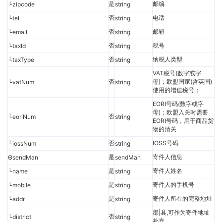
是
邮编
└zipcode
string
否
电话
└tel
string
否
邮箱
└email
string
否
税号
└taxId
string
否
纳税人类型
└taxType
string
VAT税号(数字或字
否
母)；欧盟国家(含英国)
└vatNum
string
使用的增值税号；
EORI号码(数字或字
母)；欧盟入关时需要
否
└eoriNum
string
EORI号码，用于商品货
物的清关
否
IOSS号码
└iossNum
string
是
寄件人信息
ΘsendMan
sendMan
是
寄件人姓名
└name
string
是
寄件人的手机号
└mobile
string
是
寄件人所在的完整地址
└addr
string
郡|县,可作为寄件地址
否
└district
string
补充