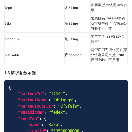
发票类型,默认是商业发
否
type
String
票
发票抬头,base64字符
是
或常规字符,不同快递公
title
String
司要求不一样
发票签名（BASE64字
是
signature
String
符串）
是否启用无纸化贸易(部
否
分快递公司支持),true-
pltEnable
boolean
启用,false-不启用`
1.3 请求参数示例
Copy
{
"partnerId"
:
"12344"
,
"partnerName"
:
"dsfgsgs"
,
"partnerSecret"
:
"dfsfsfs"
,
"kuaidicom"
:
"fedex"
,
"sendMan"
:
{
"name"
:
"Kaka"
,
"mobile"
:
"13500000000"
,