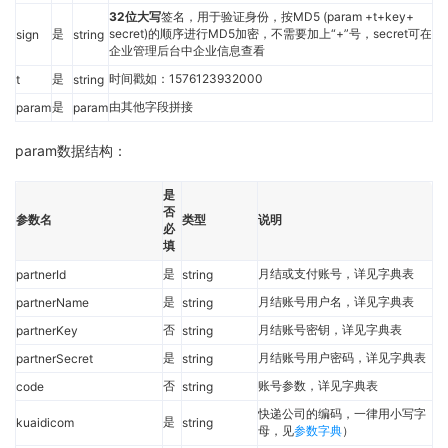
32位大写
签名，用于验证身份，按MD5 (param +t+key+
是
secret)的顺序进行MD5加密，不需要加上“+”号，secret可在
sign
string
企业管理后台中企业信息查看
是
时间戳如：1576123932000
t
string
是
由其他字段拼接
param
param
param数据结构：
是
否
参数名
类型
说明
必
填
是
月结或支付账号，详见字典表
partnerId
string
是
月结账号用户名，详见字典表
partnerName
string
否
月结账号密钥，详见字典表
partnerKey
string
是
月结账号用户密码，详见字典表
partnerSecret
string
否
账号参数，详见字典表
code
string
快递公司的编码，一律用小写字
是
kuaidicom
string
母，见
参数字典
）