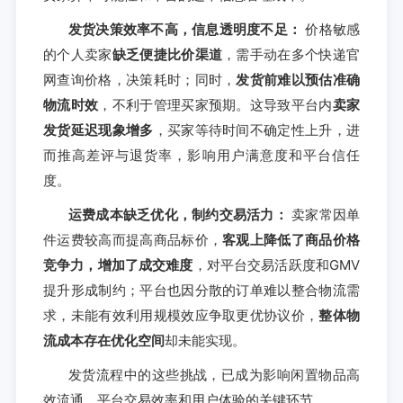
发货决策效率不高，信息透明度不足：
价格敏感
的个人卖家
缺乏便捷比价渠道
，需手动在多个快递官
网查询价格，决策耗时；同时，
发货前难以预估准确
物流时效
，不利于管理买家预期。这导致平台内
卖家
发货延迟现象增多
，买家等待时间不确定性上升，进
而推高差评与退货率，影响用户满意度和平台信任
度。
运费成本缺乏优化，制约交易活力：
卖家常因单
件运费较高而提高商品标价，
客观上降低了商品价格
竞争力，增加了成交难度
，对平台交易活跃度和GMV
提升形成制约；平台也因分散的订单难以整合物流需
求，未能有效利用规模效应争取更优协议价，
整体物
流成本存在优化空间
却未能实现。
发货流程中的这些挑战，已成为影响闲置物品高
效流通、平台交易效率和用户体验的关键环节。