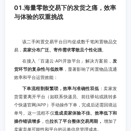
01.海量零散交易下的发货之痛，效率
与体验的双重挑战
该二手闲置交易平台日均促成数千笔闲置物品交
易，
卖家分布广泛、寄件需求零散且个性化强
。
在接入「百递云·API开放平台」解决方案前，
发
货环节的复杂性与低效率
，显著影响了闲置物品流通
效率和平台运营效能：
下单流程割裂繁琐，效率与准确性双低
：卖家发
货需要离开平台（如联系快递员、前往驿站或跳转多
个快递官网/APP）手动操作下单，完成后还需回填运
单号。这一流程不仅
造成卖家体验不佳、效率低下和
操作错误增多
，也
拉长了平台整体交易周期，
增加了
卖家弃单可能性和平台的运单信息管理成本。