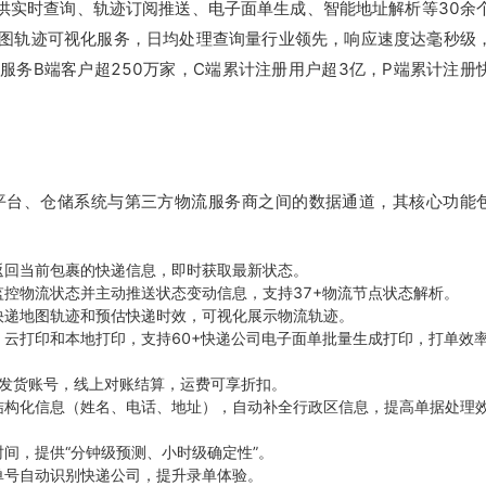
提供实时查询、轨迹订阅推送、电子面单生成、智能地址解析等30余
地图轨迹可视化服务，日均处理查询量行业领先，响应速度达毫秒级
0已服务B端客户超250万家，C端累计注册用户超3亿，P端累计注册
平台、仓储系统与第三方物流服务商之间的数据通道，其核心功能
返回当前包裹的快递信息，即时获取最新状态。
控物流状态并主动推送状态变动信息，支持37+物流节点状态解析。
快递地图轨迹和预估快递时效，可视化展示物流轨迹。
云打印和本地打印，支持60+快递公司电子面单批量生成打印，打单效
需发货账号，线上对账结算，运费可享折扣。
结构化信息（姓名、电话、地址），自动补全行政区信息，提高单据处理
间，提供“分钟级预测、小时级确定性”。
单号自动识别快递公司，提升录单体验。