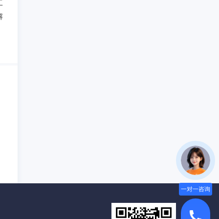
工
解
、
一对一咨询