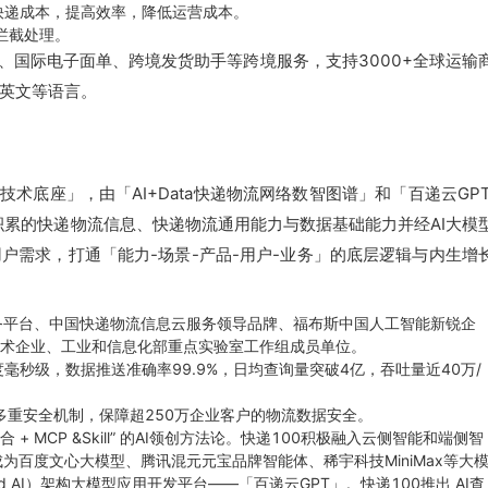
快递成本，提高效率，降低运营成本。
拦截处理。
、国际电子面单、跨境发货助手等跨境服务，支持3000+全球运输
英文等语言。
术底座」，由「AI+Data快递物流网络数智图谱」和「百递云GPT
积累的快递物流信息、快递物流通用能力与数据基础能力并经AI大模
户需求，打通「能力-场景-产品-用户-业务」的底层逻辑与内生增
务平台、中国快递物流信息云服务领导品牌、福布斯中国人工智能新锐企
技术企业、工业和信息化部重点实验室工作组成员单位。
秒级，数据推送准确率99.9%，日均查询量突破4亿，吞吐量近40万/
等多重安全机制，保障超250万企业客户的物流数据安全。
 + MCP &Skill” 的AI领创方法论。快递100积极融入云侧智能和端侧智
为百度文心大模型、腾讯混元元宝品牌智能体、稀宇科技MiniMax等大
 AI）架构大模型应用开发平台——「百递云GPT」。快递100推出 AI查