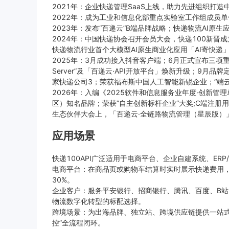
2021年：企业快递管理SaaS上线，助力先进组织打
2022年：成为工业和信息化部重点实验室工作组成员单
2023年：发布“百递云”B端品牌战略；快递物流AI原生
2024年：中国快递协会召开会员大会，快递100新晋成
快递物流行业首个大模型AI原生商业化应用「AI寄快递
2025年：3月成功接入抖音客户端；6月正式宣布三项
Server”及「百递云·API开放平台」焕新升级；9
家快递公司3；荣获福布斯中国人工智能新锐企业；“端云协同 +
2026年：入编《2025软件和信息服务业年度·创新
区）知名品牌；荣获”自主创新标杆企业“大奖;C端注册
生态伙伴大会上，「百递云·全链路物流管理（星辰版）
应用场景
快递100API广泛适用于电商平台、企业自建系统、ER
电商平台：在商品页或购物车结算时实时展示快递费用
30%。
企业客户：服务平安银行、招商银行、腾讯、百度、B站
物流数字化转型的标配选择。
跨境场景：为出海品牌、独立站、跨境供应链提供一站式
控”全流程闭环。