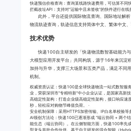
快递预估价格查询：查询某线路快递费用，可估算不同
拦截改址API：支持对“运输中且未签收”的快件进行在线
此外，平台还提供国际物流查询、国际地址解析
物流轨迹查询，轨迹信息支持简体中文、繁体中文、
技术优势
快递100自主研发的「快递物流数智基础能力与技
大模型应用开发平台」共同构筑，源于16年来沉淀
加持与升华，支撑三大场景和五类产品，满足不同用
机制。
权威资质认证：快递100是全球快递物流一站式数智服
业，荣获深圳市“专精特新”中小企业认证，是国家高新
高稳定性架构：打造企业级高稳定性架构，接口响应速度毫
秒，轻松应对购物节峰值负荷。 ·
安全机制保障：采用HTTPS加密传输、IP白名单校验
AI领创方法论：快递100已逐渐形成 “端云协同 + 两个结合
能生态（端云协同）。在云侧智能方面，快递100率先成
型龙头首批合作伙伴。基于自主研发的混合智能（Hybrid