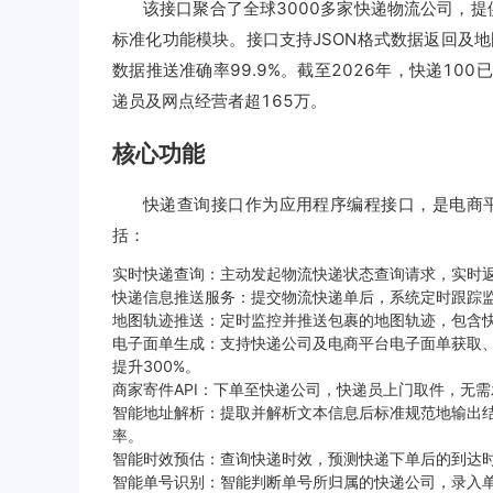
该接口聚合了全球3000多家快递物流公司，
标准化功能模块。接口支持JSON格式数据返回及
数据推送准确率99.9%。截至2026年，快递10
递员及网点经营者超165万。
核心功能
快递查询接口作为应用程序编程接口，是电商
括：
实时快递查询：主动发起物流快递状态查询请求，实时
快递信息推送服务：提交物流快递单后，系统定时跟踪监
地图轨迹推送：定时监控并推送包裹的地图轨迹，包含
电子面单生成：支持快递公司及电商平台电子面单获取、
提升300%。
商家寄件API：下单至快递公司，快递员上门取件，无
智能地址解析：提取并解析文本信息后标准规范地输出
率。
智能时效预估：查询快递时效，预测快递下单后的到达时
智能单号识别：智能判断单号所归属的快递公司，录入