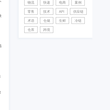
个
物流
快递
电商
案例
，
零售
技术
API
供应链
快
术语
仓储
生鲜
冷链
仓库
跨境
包
率
效