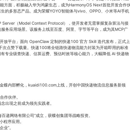
能方面，积极融入华为鸿蒙生态，成为HarmonyOS Next首批开发合作
生的多形态产品。成为荣耀YOYO智能体与vivo、OPPO、小米等AI手机
ver（Model Context Protocol），使开发者无需掌握复杂算法与接
服务应用场景。该服务上线至百度、阿里、字节等平台，成为其MCP广
PI开放平台」面向 OpenClaw 定制的快递100 官方 Skill 迭代发布，正式上
有上千次点赞下载量。快递100将全链路快递物流能力封装为开箱即用的标准
有专业级查快递、估算运费、预估时效等核心能力，大幅降低 AI 快递物
金蝶内部孵化，kuaidi100.com上线，开创中国快递物流信息服务新领
一合作伙伴。
my”概念出现之前成为领先实践者。
前海百递网络有限公司”成立，获蝶创集团等战略投资。
式小程序应用。
企业”。