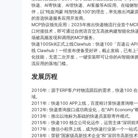
快递、AI寄快速、AI管快递、AI客服等AI应用。在端侧智
伴，以“纯血鸿蒙 纯智快递100”的理念，率先推出鸿蒙原
的首选快递服务应用开发商。
MCP协议领先应用：2025年推出快递物流行业首个MCP Ser
口对接技术，即可通过自然语言交互高效构建智能化快递
场被高频发现和调用的MCP服务。
快递100Skill正式上线Clawhub：快递100「百递云·A
线 Clawhub！一经发布便备受好评，截止发稿，已
化技能，无需二次开发，一键安装即可让你的AI智能体拥
流应用的落地门槛。
发展历程
2010年：源于ERP客户对物流跟踪的需求，快递100 在
域。
2011年：快递100 APP上线，百度框计算快递查询唯
2012年: 快递查询接口成功商业化，在“API Econo
2013年：推出以地标为基础的快递员直联寄件模式。
2015年：快递100 独立公司化运作，运营主体“深圳
2017年：微信小程序上线，成为快递行业第一个一站
2018年：荣获“国家级高新技术企业”和“深圳市高新技术