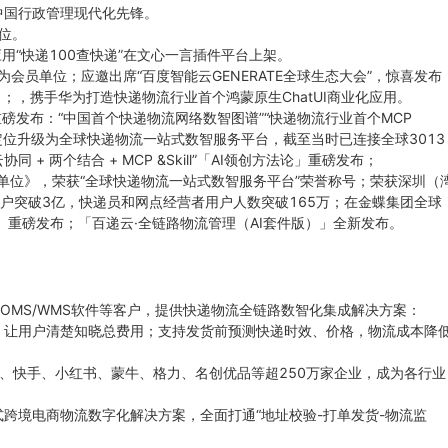
造中国行政管理现代化先锋。
位。
应用“快递100查快递”在文心一言插件平台上架。
为会员单位；应邀出席“百度智能云GENERATE全球生态大会”，惊喜发布
」；，携手华为打造快递物流行业首个鸿蒙原生ChatUI商业化应用。
重磅发布：“中国首个快递物流网络数智图谱”“快递物流行业首个MCP
月品牌定位升级为全球快递物流一站式数智服务平台，截至当时已连接全球3013
 两个结合 + MCP &Skill”「AI领创方法论」重磅发布；
管理单位》，荣获“全球快递物流一站式数智服务平台”荣誉称号；荣获深圳（
用户突破3亿，快递员和网点经营者用户人数突破165万；在金蝶集团全球
」重磅发布；「百递云·全链路物流管理（AI套件版）」全新发布。
P/OMS/WMS软件等客户，提供快递物流全链路数智化集成解决方案：
，让用户清楚知晓总费用；支持发货前预测快递时效、价格，物流成本降
、快手、小红书、蒙牛、格力、名创优品等超250万家企业，成为各行业
跨境电商物流数字化解决方案，全面打通“地址校验-打单发货-物流监