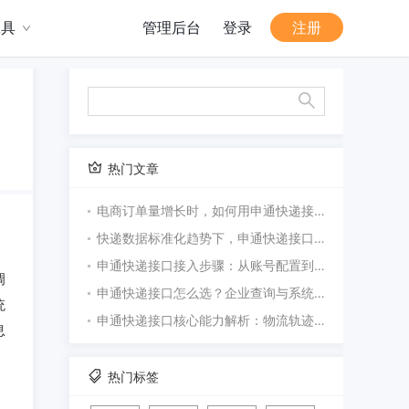
工具
管理后台
登录
注册
热门文章
电商订单量增长时，如何用申通快递接口批量处理物流查询？
快递数据标准化趋势下，申通快递接口为什么需要统一接入？
申通快递接口接入步骤：从账号配置到接口联调
调
申通快递接口怎么选？企业查询与系统接入指南
统
申通快递接口核心能力解析：物流轨迹、签收状态与异常识别
息
、
热门标签