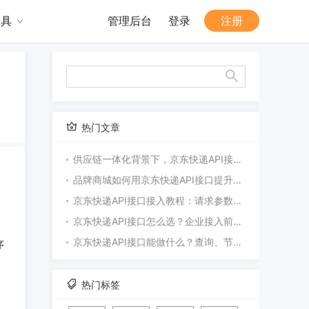
工具
管理后台
登录
注册
热门文章
供应链一体化背景下，京东快递API接口有哪些业务价值？
品牌商城如何用京东快递API接口提升订单履约体验？
京东快递API接口接入教程：请求参数、状态码与回调处理
京东快递API接口怎么选？企业接入前的功能与成本清单
京东快递API接口能做什么？查询、节点订阅与异常预警解析
序
，
热门标签