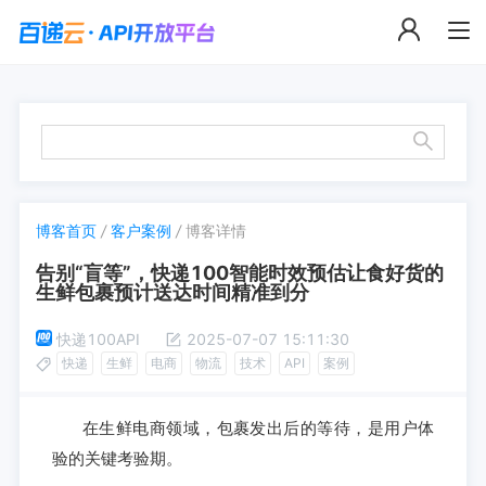
博客首页
/
客户案例
/
博客详情
告别“盲等”，快递100智能时效预估让食好货的
生鲜包裹预计送达时间精准到分
快递100API
2025-07-07 15:11:30
快递
生鲜
电商
物流
技术
API
案例
在生鲜电商领域，包裹发出后的等待，是用户体
验的关键考验期。