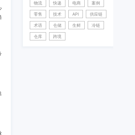
物流
快递
电商
案例
少
零售
技术
API
供应链
递
术语
仓储
生鲜
冷链
仓库
跨境
务
，
迭
，
业