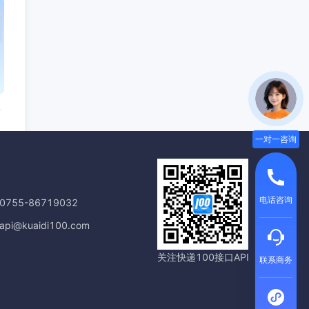
业务价值？
一对一咨询
电话咨询
755-86719032
i@kuaidi100.com
关注快递100接口API
联系商务