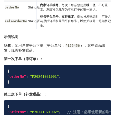
商家订单编号
。每次下单必须使用
唯一值
，不可重
是
orderNo
String
复。系统将以此作为本次订单的唯一标识。
销售平台单号
。
支持重复
。例如补发赠品时，可传入
否
与原始订单相同的平台单号，以便关联同一笔销售记
saleorderNo
String
录。
示例说明
场景
：某用户在平台下单（平台单号：
），其中赠品漏
P123456
发，现需补发赠品。
第一次下单（原订单）
：
Copy
{
"orderNo"
:
"M20241021001"
,
}
第二次下单（补发赠品）
：
Copy
{
"orderNo"
:
"M20241021002"
,
// 注意：必须使用新的唯一