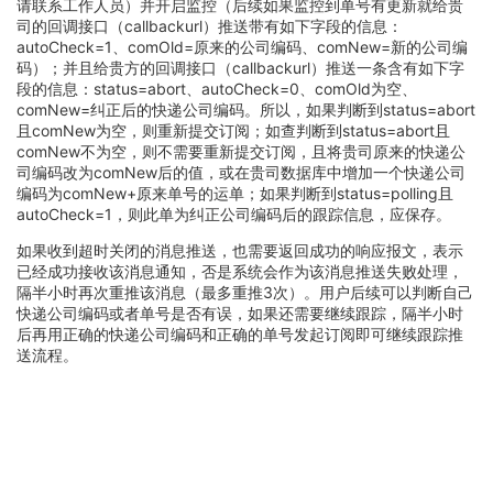
请联系工作人员）并开启监控（后续如果监控到单号有更新就给贵
司的回调接口（callbackurl）推送带有如下字段的信息：
autoCheck=1、comOld=原来的公司编码、comNew=新的公司编
码）；并且给贵方的回调接口（callbackurl）推送一条含有如下字
段的信息：status=abort、autoCheck=0、comOld为空、
comNew=纠正后的快递公司编码。所以，如果判断到status=abort
且comNew为空，则重新提交订阅；如查判断到status=abort且
comNew不为空，则不需要重新提交订阅，且将贵司原来的快递公
司编码改为comNew后的值，或在贵司数据库中增加一个快递公司
编码为comNew+原来单号的运单；如果判断到status=polling且
autoCheck=1，则此单为纠正公司编码后的跟踪信息，应保存。
如果收到超时关闭的消息推送，也需要返回成功的响应报文，表示
已经成功接收该消息通知，否是系统会作为该消息推送失败处理，
隔半小时再次重推该消息（最多重推3次）。用户后续可以判断自己
快递公司编码或者单号是否有误，如果还需要继续跟踪，隔半小时
后再用正确的快递公司编码和正确的单号发起订阅即可继续跟踪推
送流程。